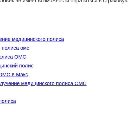
ловек не имеет возможности обратиться в страхову
ение медицинского полиса
 полиса омс
полиса ОМС
инский полис
 ОМС в Макс
олучение медицинского полиса ОМС
полиса