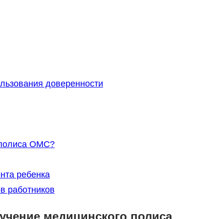
льзования доверенности
 полиса ОМС?
нта ребенка
в работников
лучение медицинского полиса