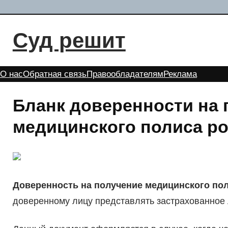
Перейти
к
Суд решит
содержимому
О нас
Обратная связь
Правообладателям
Реклама
Бланк доверенности на 
медицинского полиса р
Доверенность на получение медицинского по
доверенному лицу представлять застрахованное 