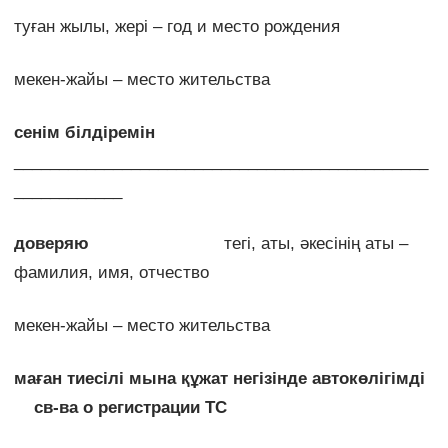
туған жылы, жері – год и место рождения
мекен-жайы – место жительства
сен
ім білдіремін
______________________________________________
____________
доверяю
тегі, аты, әкесінің аты –
фамилия, имя, отчество
мекен-жайы – место жительства
маған тиесілі мына құжат негізінде автокөлігімді
св-ва о регистрации ТС