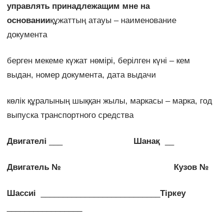
управлять принадлежащим мне на
основании
құжаттың атауы – наименование
документа
берген мекеме күжат нөмірі, берілген күні – кем
выдан, номер документа, дата выдачи
көлік құралының шыққан жылы, маркасы – марка, год
выпуска транспортного средства
Двигателі
___
Шанақ
__
Двигатель № Кузов №
Шассиі
___________________________
Тіркеу
_________________