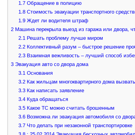
1.7
Обращение в полицию
1.8
Стоимость эвакуации транспортного средств
1.9
Ждет ли водителя штраф
2
Машина перекрыла выезд из гаража или двора, чт
2.1
Решать проблему лучше миром
2.2
Коллективный разум – быстрое решение пр
2.3
Взаимная вежливость – лучший способ избе
3
Эвакуация авто со двора дома
3.1
Основания
3.2
Как жильцам многоквартирного дома вызвать
3.3
Как написать заявление
3.4
Куда обращаться
3.5
Какое ТС можно считать брошенным
3.6
Возможна ли эвакуация автомобиля со двора
3.7
Что делать при незаконной транспортировке
3.8
: 25.02.2014 Эвакуация бесхозных автомоби