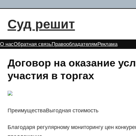
Перейти
к
Суд решит
содержимому
О нас
Обратная связь
Правообладателям
Реклама
Договор на оказание ус
участия в торгах
ПреимуществаВыгодная стоимость
Благодаря регулярному мониторингу цен конкуре