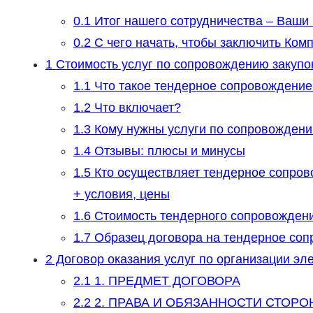
0.1
Итог нашего сотрудничества – Ваши
0.2
С чего начать, чтобы заключить Ко
1
Стоимость услуг по сопровождению закупок 
1.1
Что такое тендерное сопровождение 
1.2
Что включает?
1.3
Кому нужны услуги по сопровожден
1.4
Отзывы: плюсы и минусы
1.5
Кто осуществляет тендерное сопров
+ условия, цены
1.6
Стоимость тендерного сопровожден
1.7
Образец договора на тендерное со
2
Договор оказания услуг по организации эле
2.1
1. ПРЕДМЕТ ДОГОВОРА
2.2
2. ПРАВА И ОБЯЗАННОСТИ СТОРО