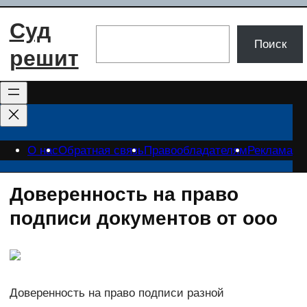
Перейти
Суд
к
Поиск
Поиск
содержимому
решит
О нас
Обратная связь
Правообладателям
Реклама
Доверенность на право
подписи документов от ооо
Доверенность на право подписи разной