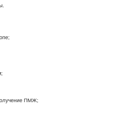
ы.
опе;
;
получение ПМЖ;