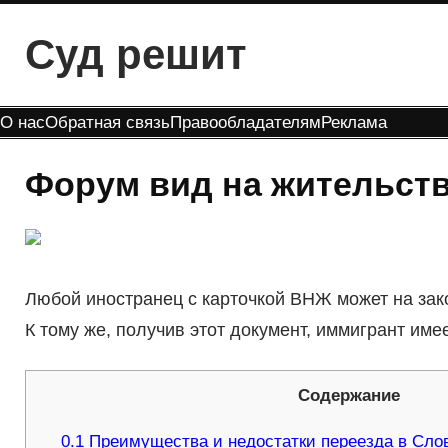
Перейти
Суд решит
к
содержимому
О нас
Обратная связь
Правообладателям
Реклама
Форум вид на жительств
Любой иностранец с карточкой ВНЖ может на зак
К тому же, получив этот документ, иммигрант име
Содержание
0.1
Преимущества и недостатки переезда в Сло