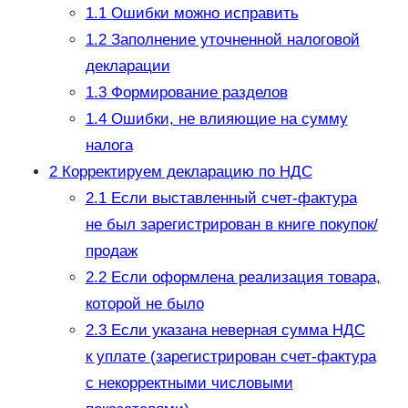
1.1
Ошибки можно исправить
1.2
Заполнение уточненной налоговой
декларации
1.3
Формирование разделов
1.4
Ошибки, не влияющие на сумму
налога
2
Корректируем декларацию по НДС
2.1
Если выставленный счет-фактура
не был зарегистрирован в книге покупок/
продаж
2.2
Если оформлена реализация товара,
которой не было
2.3
Если указана неверная сумма НДС
к уплате (зарегистрирован счет-фактура
с некорректными числовыми