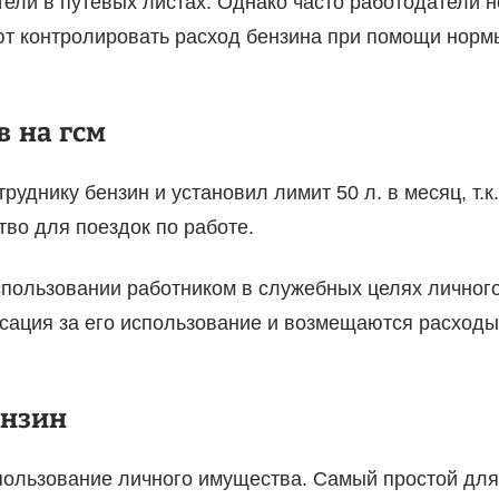
тели в путевых листах. Однако часто работодатели н
ют контролировать расход бензина при помощи норм
 на гсм
днику бензин и установил лимит 50 л. в месяц, т.к.
тво для поездок по работе.
спользовании работником в служебных целях личног
сация за его использование и возмещаются расходы
ензин
ользование личного имущества. Самый простой для