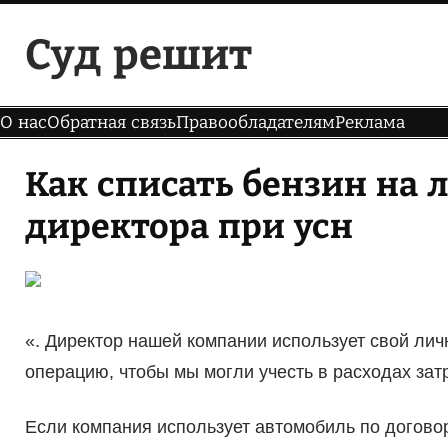
Перейти
Суд решит
к
содержимому
О нас
Обратная связь
Правообладателям
Реклама
Как списать бензин на
директора при усн
«. Директор нашей компании использует свой лич
операцию, чтобы мы могли учесть в расходах затр
Если компания использует автомобиль по договор