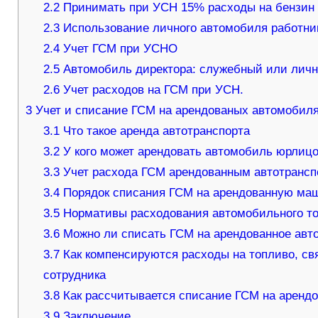
2.2
Принимать при УСН 15% расходы на бензин л
2.3
Использование личного автомобиля работни
2.4
Учет ГСМ при УСНО
2.5
Автомобиль директора: служебный или лич
2.6
Учет расходов на ГСМ при УСН.
3
Учет и списание ГСМ на арендованых автомобилях
3.1
Что такое аренда автотранспорта
3.2
У кого может арендовать автомобиль юрлиц
3.3
Учет расхода ГСМ арендованным автотрансп
3.4
Порядок списания ГСМ на арендованную ма
3.5
Нормативы расходования автомобильного т
3.6
Можно ли списать ГСМ на арендованное авто
3.7
Как компенсируются расходы на топливо, св
сотрудника
3.8
Как рассчитывается списание ГСМ на аренд
3.9
Заключение