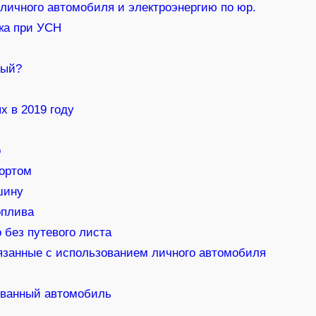
ичного автомобиля и электроэнергию по юр.
ка при УСН
ный?
 в 2019 году
о
ортом
шину
оплива
 без путевого листа
язанные с использованием личного автомобиля
ованный автомобиль