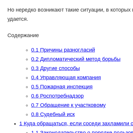
Но нередко возникают такие ситуации, в которых
удается.
Содержание
0.1
Причины разногласий
0.2
Дипломатический метод борьбы
0.3
Другие способы
0.4
Управляющая компания
0.5
Пожарная инспекция
0.6
Роспотребнадзор
0.7
Обращение к участковому
0.8
Судебный иск
1
Куда обращаться, если соседи захламили 
1.1
Законодательство о порядке польз