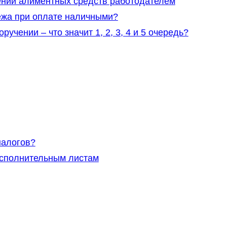
нии алиментных средств работодателем
ежа при оплате наличными?
чении – что значит 1, 2, 3, 4 и 5 очередь?
налогов?
исполнительным листам