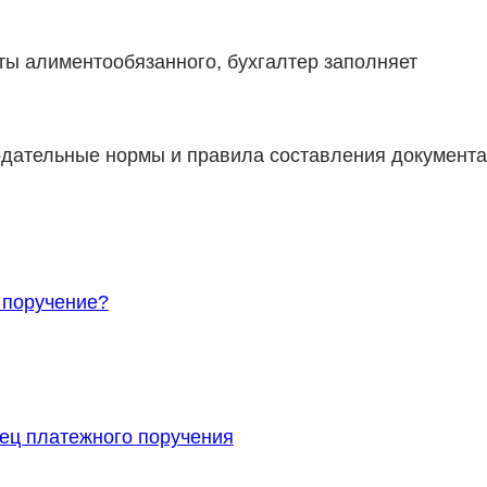
ты алиментообязанного, бухгалтер заполняет
нодательные нормы и правила составления документа
 поручение?
ец платежного поручения