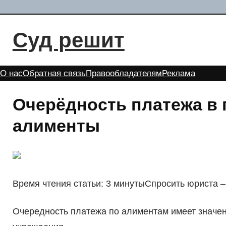
Перейти
к
Суд решит
содержимому
О нас
Обратная связь
Правообладателям
Реклама
Очерёдность платежа в 
алименты
Время чтения статьи: 3 минутыСпросить юриста –
Очередность платежа по алиментам имеет значен