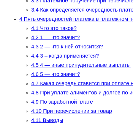
3.3
Платежное поручение при перечисле
3.4
Как определяется очередность плат
4
Пять очередностей платежа в платежном пору
4.1
Что это такое?
4.2
1 — что значит?
4.3
2 — что к ней относится?
4.4
3 – когда применяется?
4.5
4 — иные принудительные выплаты
4.6
5 — что значит?
4.7
Какая очередь ставится при оплате 
4.8
При уплате алиментов и долгов по 
4.9
По заработной плате
4.10
При перечислении за товар
4.11
Выводы