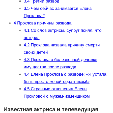
3.4
Третий развод
3.5
Чем сейчас занимается Елена
Проклова?
4
Проклова причины развода
4.1
Со слов актрисы, супруг понял, что
потерял
4.2
Проклова назвала причину смерти
своих детей
4.3
Проклова о болезненной дележке
имущества после развода
4.4
Елена Проклова о разводе: «Я устала
быть просто женой-соратником!»
4.5
Странные отношения Елены
Прокловой с мужем-изменщиком
Известная актриса и телеведущая