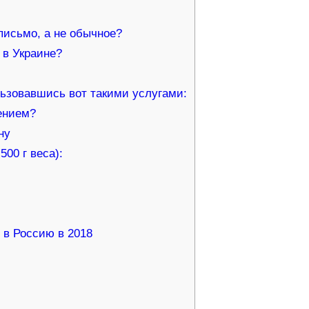
письмо, а не обычное?
 в Украине?
льзовавшись вот такими услугами:
лением?
ну
00 г веса):
 в Россию в 2018