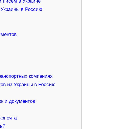
 писем в Украине
з Украины в Россию
ументов
ранспортных компаниях
тов из Украины в Россию
ок и документов
крпочта
ть?