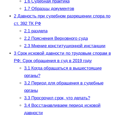
1.6
Судебная практика
1.7
Образцы документов
2
Давность при судебном разрешении спора по
ст. 392 ТК РФ
2.1
раздела
2.2
Пояснения Верховного суда
2.3
Мнение конституционной инстанции
3
Срок исковой давности по трудовым спорам в
РФ: Срок обращения в суд в 2019 году
3.1
Когда обращаться в вышестоящие
органы?
3.2
Период для обращения в судебные
органы
3.3
Просрочил срок, что делать?
3.4
Восстанавливаем период исковой
давности