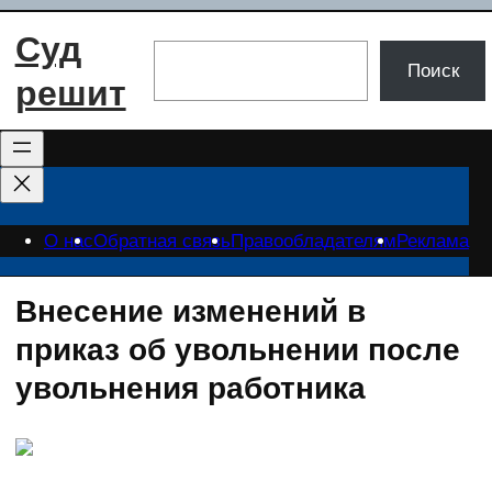
Перейти
Суд
к
Поиск
Поиск
содержимому
решит
О нас
Обратная связь
Правообладателям
Реклама
Внесение изменений в
приказ об увольнении после
увольнения работника